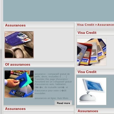
Assurances
Visa Credit
>
Assurance
Visa Credit
Of assurances
Visa Credit
assurance - comparatif gratuit de
tarifs, devis, mutuelles d ... - [
Translate this page ]Assurance :
Assurland est un comparatif gratuit
d'assurances auto, habitation,
d�c�s, de mutuelle sant�, et
d'assurance pour votre cr�dit
immobilier.
assurances en ligne: Auto Moto
Habitation Sant�Annuaire des
compagnies d'assurance proposant la
souscription de contrats en ligne ...
Assurances
Achat en ligne: des assurances
Assurances
moins ch�res ... Axa. Azur