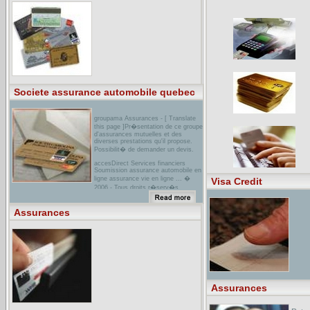
Assurances. Connectassur ...
hHS - Registration of an Institutional
Review Board (IRB) or ...Second,
you must complete the Assurance
application. FAQs on IRB
Registration · LIST OF
REGISTERED IRBs/IECs AND
APPROVED ASSURANCES ...
Societe assurance automobile quebec
groupama Assurances - [ Translate
this page ]Pr�sentation de ce groupe
d'assurances mutuelles et des
diverses prestations qu'il propose.
Possibilit� de demander un devis.
accesDirect Services financiers
Soumission assurance automobile en
ligne assurance vie en ligne ... �
Visa Credit
2006 - Tous droits r�serv�s
AccesDirect - Larose &
Boissonneault assurances
placements conseils inc. ...
Assurances
Assurances vie Assurance habitation
fond distinct ...
aZUR ASSURANCES - [ Translate
this page ]Informations, simulations
et demandes de devis sur les
produits et services AZUR en France
: assurance auto, habitation, sante,
assurance vie, ...
Assurances