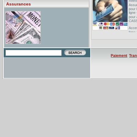
Retro
Assurances
Assur
pour 
ligne
pour 
CASSA
Acces
ligne
Acces
inc. 
Assur
assur
compa
Paiement
Tran
Comp
Assur