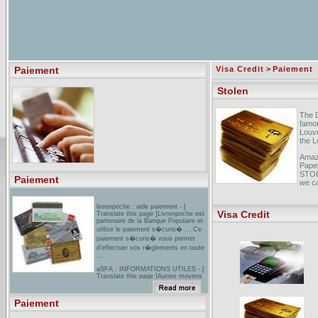
Paiement
Visa Credit
>
Paiement
Stolen
The D
famou
Louvr
the L
Amazo
Paper
STOLE
Paiement
we ca
Stol
livrenpoche : aide paiement - [
revie
Visa Credit
Translate this page ]Livrenpoche est
and i
partenaire de la Banque Populaire et
Stole
utilise le paiement s�curis� ... Ce
requi
paiement s�curis� vous permet
d'effectuer vos r�glements en toute
...
aSFA : INFORMATIONS UTILES - [
Translate this page ]Autres moyens
de paiement. - Devises (franc suisse,
Livre Sterling, Dollar US, ...) -
Ch�ques bancaires et postaux.
Paiement
Classification des v�hicules ...