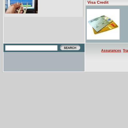
Visa Credit
Trans
r�ser
sera 
Assurances
Tr