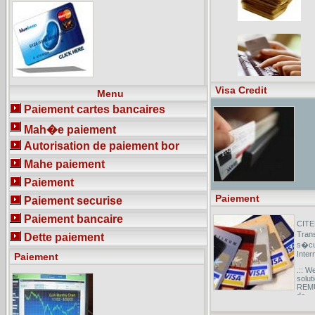
�ducaloi - La loi vos droits -
Locataires - Le paiement du loyer - [
Translate this page ]Le Code civil est
formel : le paiement du loyer se fait
� tous les premiers ... R�gle
g�n�rale, vous remettez le
paiement du loyer � la personne qui
figure ...
Visa Credit
Menu
Paiement cartes bancaires
Mah�e paiement
Autorisation de paiement bor
Mahe paiement
Paiement
Paiement
Paiement securise
Paiement bancaire
CITE
Tran
Dette paiement
s�cur
Inter
Paiement
.:: W
solut
REMU
de ...
EasyJ