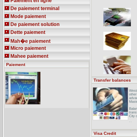
Paiement en ligne
l'�tat de prototypes. ...
De paiement terminal
Accueil - [ Translate this page ]Le
syst�me de contr�le automatis�
fait partie des dispositions de la loi
Mode paiement
contre la violence routi�re du 12 juin
2003 qui entend sensibiliser
De paiement solution
l'ensemble des ...
Dette paiement
Mah�e paiement
Micro paiement
Mahee paiement
Paiement
Transfer balances
Westp
other
advan
Maste
Balan
trans
City 
How t
balan
Visa Credit