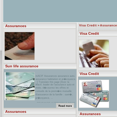
Assurances
Visa Credit
>
Assurance
Visa Credit
Sun life assurance
Visa Credit
mACIF Assurances assurance auto,
assurance habitation et pr�voyance.
- [ Translate this page ]Avec la
Macif, leader de l'assurance auto et
moto, d�couvrez les offres et
conseils de la premi�re mutuelle
d'assurance de la famille : sant�,
pr�voyance, ...
aSSURANCE AUTOMOBILE DEVIS
EN LIGNE avec GTLIENS com ,
Annuaire automobile pour votre
Assurances
voiture ... Assurances auto du
Assurances
Cr�dit social des fonctionnaires ...