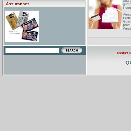
Searc
Assurances
guara
inverti
Amazo
Prote
Guara
produ
Amazo
use ..
PayPa
money
seaml
Assuran
Qu