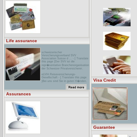
Devis gratuit et souscription en ligne
de vos assurances auto, moto et
quad ...
assurances G�n�rales de France
Asset Management - [ Translate this
page ]AGF AM est une soci�t� de
gestion d'actifs et de portefeuilles :
Sicav, FCP, actions, obligations,
OPCVM.
Life assurance
schweizerischer
Versicherungsverband SVV
Association Suisse d ... - [ Translate
this page ]Der SVV ist die
repr�sentative Branchenorganisation
der Schweizer Privatversicherer.
eLVIA Reiseversicherungs-
Gesellschaft - [ Translate this page
Visa Credit
]Bei uns sind Sie in guten H�nden.
Als f�hrender Anbieter der
Reiseversicherungsbranche in der
Schweiz bietet Ihnen die ELVIA
Assurances
Reiseversicherungs-Gesellschaft ...
le sp�cialiste de L'assurance loisir.
... QUATTRO Assurances.
Sp�cialiste de l'assurance de vos
loisirs. ... et de prestige. RETRO
Assurances. camping cars. et mobil-
home ...
Guarantee