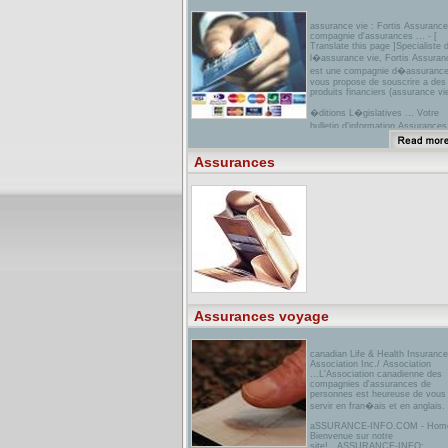
assurance vie : Fortis Assurance
compagnie d'assurances ... - [
Translate this page ]Specialiste 
l�assurance vie, Fortis Assuran
est une compagnie d�assurance
vous propose de souscrire a des
produits financiers (assurance vie
�ditions L�gislatives ... Votre
bulletin d'information Assurance
142 vient de para�tre sur le site
Editions L�gislatives ... 211-21-
Assurances
code des assurances ; peu impo
que la dur�e de validit� ...
schweizerischer
Versicherungsverband SVV
Association Suisse d ... - [ Trans
this page ]Der SVV ist die
repr�sentative Branchenorganisa
der Schweizer Privatversicherer.
Assurances voyage
canadian Life & Health Insurance
Association Inc./ Association
...L'Association canadienne des
compagnies d'assurances de
personnes est heureuse de vous
servir en fran�ais et en anglais.
aSSURANCE-INFO.COM - Home
Bienvenue sur notre
site!...ASSURANCE-INFO: