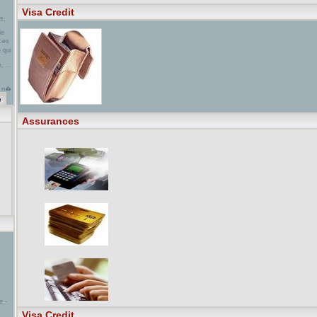
Visa Credit
s,
de
ces
 qui
, ...
s n�
 des
4 du
rte
Assurances
late
tion
 -
Visa Credit