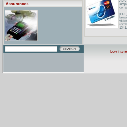
ADA: 
Assurances
simpl
compa
[PDF]
brows
visit
reimb
1341.
Reimb
home 
Low intere