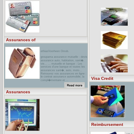
compagnies d'assurance proposant la
souscription de contrats en ligne ...
Achat en ligne: des assurances
moins ch�res ... Axa. Azur
Assurances. Connectassur ...
l'Association canadienne des
compagnies d'assurances de
personnes ... - [ Translate this page
]The Canadian Life and Health
Insurance Association Inc.
Representing some 84 member
companies in the life and health
Assurances of
insurance industry and providing ...
ethiasVoorheen Omob.
groupama assurance mutuelle : devis
assurance auto, habitation, sant�,
vie... ... mutuelle et banque : Les
services d'une banque et toutes les
assurances sant�, auto, moto...
Retrouvez vos assurances en ligne :
le contrat assurance automobile, la
Visa Credit
compl�mentaire et ...
mutuelles du Mans Assurances - [
Translate this page ]Le groupe, les
Assurances
prestations qu'il propose aux
particuliers et leur tarif.
Reimbursement