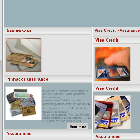
Assurances
Visa Credit
>
Assurance
Visa Credit
Pinnacol assurance
Visa Credit
riskAssur le quotidien des risques et
des assurances - votre quotidien
d'informations
professionnelRiskAssur votre
quotidien professionnel de l'actualit�
de l'assurance et de l'�tude de la
gestion des risques
(riskmanagement). Pour une diffusion
rapide riskassur utilise Internet. ... Le
Quotidien des Risques et des
Assurances. Le mot du r�dacteur en
Chef - novembre 2005 ...
Assurances
assurances en ligne: Auto Moto
Assurances
Habitation Sant�Annuaire des