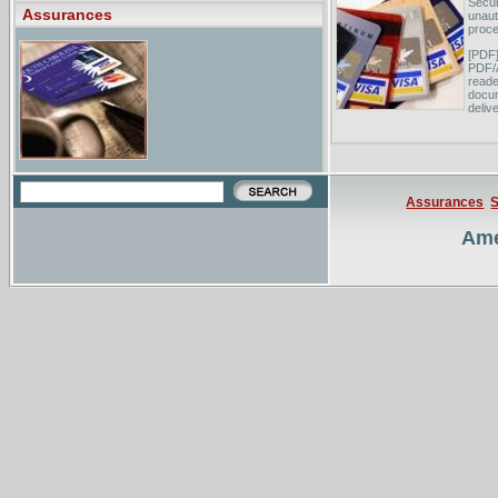
Secur
Assurances
unaut
proce
[PDF]
PDF/
reade
docu
deliv
Syste
Premi
broke
Assurances
S
Ame