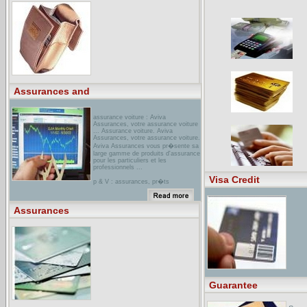
KagibiResultat de la rubrique
assurances sur kagibi du Net ! ... de
la recherche par rubrique. Rubrique :
assurances. 200 lien(s) dans la
rubrique. ... Guide des assurances
vie et mutuelle sant�. Assurances
vie, assurances vie AFER, mutuelles
sant� ...
Assurances and
assurance voiture : Aviva
Assurances, votre assurance voiture
... Assurance voiture. Aviva
Assurances, votre assurance voiture.
Aviva Assurances vous pr�sente sa
large gamme de produits d'assurance
pour les particuliers et les
professionnels ...
Visa Credit
p & V : assurances, pr�ts
hypoth�caires, Belgique -
verzekeringen, hypothecaire leningen,
Belgi�P&V : assurances,
Assurances
assistance, placements, pr�ts
hypoth�caires en Belgique -
verzekeringen, bijstand, beleggingen,
hypothecaire leningen in Belgi� -
insurance, assistance, investments,
mortgage loans in Belgium.
bELAIRdirect - Assurance auto,
Assurances auto habitation voyage
...Compagnie d'assurance auto,
Guarantee
habitation et voyage - automobile,
home and travel insurance company,
Canada, Quebec, Ontario.