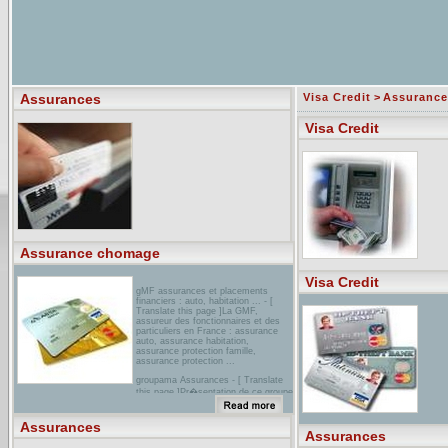
Assurances
Visa Credit
>
Assurance
Visa Credit
Assurance chomage
Visa Credit
gMF assurances et placements
financiers : auto, habitation ... - [
Translate this page ]La GMF,
assureur des fonctionnaires et des
particuliers en France : assurance
auto, assurance habitation,
assurance protection famille,
assurance protection ...
groupama Assurances - [ Translate
this page ]Pr�sentation de ce groupe
d'assurances mutuelles et des
diverses prestations qu'il propose.
Assurances
Possibilit� de demander un devis.
Assurances
rubrique assurances sur